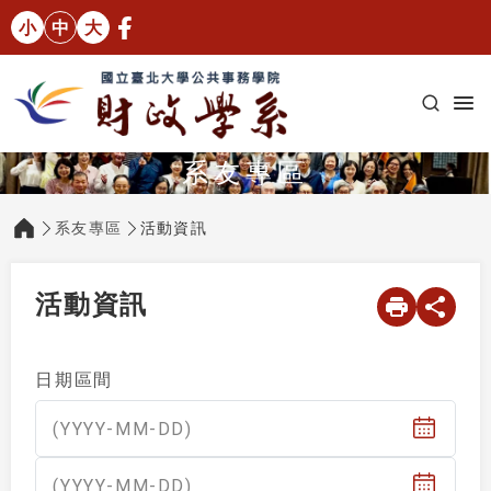
小
中
大
系友專區
系友專區
活動資訊
:::
活動資訊
目前共 2 筆資料
（選擇日期後將自動更新文章列表）
日期區間
(YYYY-MM-DD)
(YYYY-MM-DD)