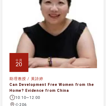
十月
20
助理教授 / 黃詩婷
Can Development Free Women from the
Home? Evidence from China
10:10~12:00
公206