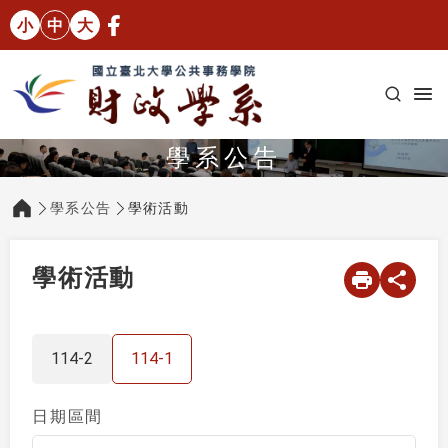
小
中
大
學系公告
學系公告
學術活動
:::
學術活動
114-2
114-1
目前共 3 筆資料
（選擇日期後將自動更新文章列表）
日期區間