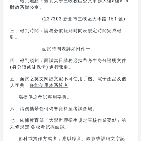
二、報到地點：臺北大學三峽校區公共事務大樓5樓516
財政系辦公室。
(237303 新北市三峽區大學路 151 號)
三、報到時間：請務必依報到時間表規定時間完成報
到。
面試時間表詳如
附件一
。
四、報到須知：面試當日請務必攜帶考生身分證明文件
(身分證或健保卡) 進行報到。
五、面試之英文閱讀文獻不可使用手機、電子產品及個
人字典，
僅能使用本系於考
場提供之考試專用字典。
六、請勿攜帶任何備審資料至考試會場。
七、依據教育部「大學辦理招生規定審核作業要點」第
九條規定:各校考試採面試、
術科或實作方式者，應以錄音、錄影或詳細文字記